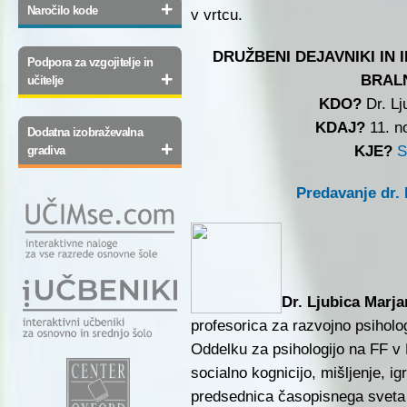
+
Naročilo kode
v vrtcu.
DRUŽBENI DEJAVNIKI IN 
Podpora za vzgojitelje in
+
BRAL
učitelje
KDO?
Dr. Lj
KDAJ?
11. n
Dodatna izobraževalna
+
KJE?
S
gradiva
Predavanje dr.
Dr. Ljubica Marj
profesorica za razvojno psiholog
Oddelku za psihologijo na FF v 
socialno kognicijo, mišljenje, i
predsednica časopisnega sveta r