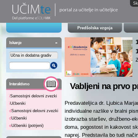
Sk
Predšolska vzgoja
-
Iskanje
-
Vabljeni na prvo 
Interaktivno
i
Samostojni delovni zvezki
Predavateljica dr. Ljubica Marj
i
Učbeniki
individualne razlike v bralni pi
d
Samostojni delovni zvezki
izobrazba staršev, družbeno-eko
d
Učbeniki
e
Učbeniki (potrjeni)
doma, pogostost in kakovost sku
naprej. Predstavila bo tudi nač