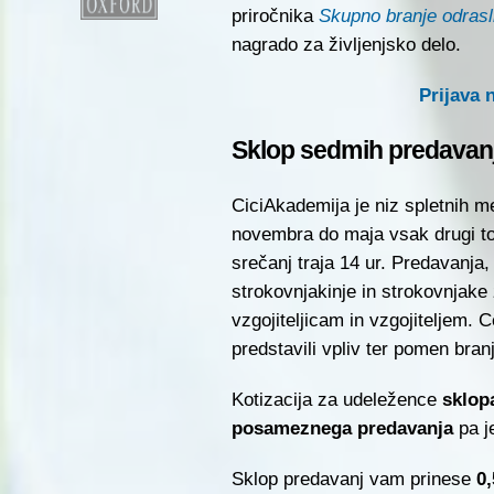
priročnika
Skupno branje odrasli
nagrado za življenjsko delo.
Prijava 
Sklop sedmih predavan
CiciAkademija je niz spletnih m
novembra do maja vsak drugi to
srečanj traja 14 ur. Predavanja,
strokovnjakinje in strokovnjake
vzgojiteljicam in vzgojiteljem. 
predstavili vpliv ter pomen bran
Kotizacija za udeležence
sklop
posameznega predavanja
pa j
Sklop predavanj vam prinese
0