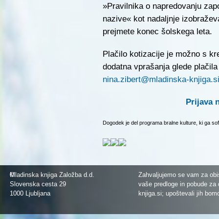
»Pravilnika o napredovanju zapo
nazive« kot nadaljnje izobraževa
prejmete konec šolskega leta.
Plačilo kotizacije je možno s kr
dodatna vprašanja glede plačila
nina.zibert@mladinska-knjiga.s
Prijava 
Dogodek je del programa bralne kulture, ki ga sof
©
Mladinska knjiga Založba d.d.
Zahvaljujemo se vam za obis
Slovenska cesta 29
vaše predloge in pobude za 
1000 Ljubljana
knjiga.si
; upoštevali jih bom