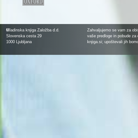
©
Mladinska knjiga Založba d.d.
Zahvaljujemo se vam za obis
Slovenska cesta 29
vaše predloge in pobude za 
1000 Ljubljana
knjiga.si
; upoštevali jih bom