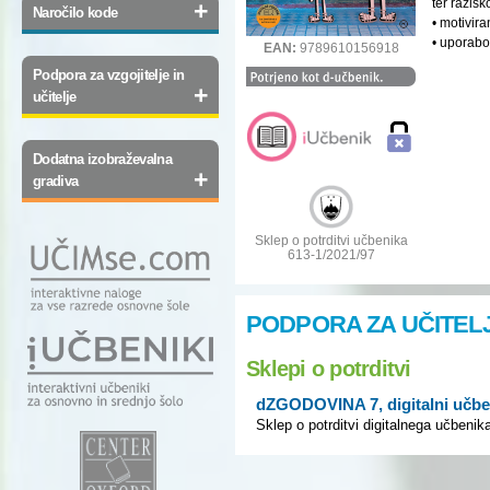
ter razisk
+
Naročilo kode
• motivir
• uporabo 
EAN:
9789610156918
Podpora za vzgojitelje in
+
učitelje
Dodatna izobraževalna
+
gradiva
Sklep o potrditvi učbenika
613-1/2021/97
PODPORA ZA UČITEL
Sklepi o potrditvi
dZGODOVINA 7, digitalni učbe
Sklep o potrditvi digitalnega učbenik