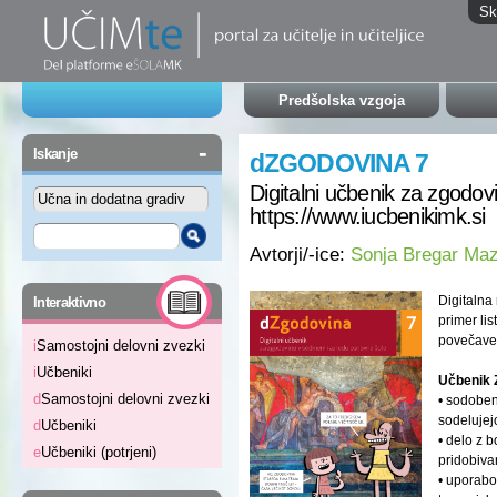
Sk
Predšolska vzgoja
-
Iskanje
dZGODOVINA 7
Digitalni učbenik za zgodov
https://www.iucbenikimk.si
Avtorji/-ice:
Sonja Bregar Maz
-
Digitalna
Interaktivno
primer li
povečave 
i
Samostojni delovni zvezki
i
Učbeniki
Učbenik 
d
Samostojni delovni zvezki
• sodoben
sodelujej
d
Učbeniki
• delo z 
e
Učbeniki (potrjeni)
pridobiva
• uporabo