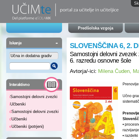
Sk
Predšolska vzgoja
-
Iskanje
SLOVENŠČINA 6, 2. 
Samostojni delovni zvezek z
6. razredu osnovne šole
Avtorja/-ici:
Milena Čuden, Ma
-
Prenovlje
Interaktivno
Učno grad
i
Samostojni delovni zvezki
sistemati
i
Učbeniki
d
Samostojni delovni zvezki
Prenovlj
Slovenšči
d
Učbeniki
• procesn
e
Učbeniki (potrjeni)
razvijanj
• razdel