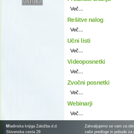
Več...
Rešitve nalog
Več...
Učni listi
Več...
Videoposnetki
Več...
Zvočni posnetki
Več...
Webinarji
Več...
©
Mladinska knjiga Založba d.d.
Zahvaljujemo se vam za obis
Slovenska cesta 29
vaše predloge in pobude za 