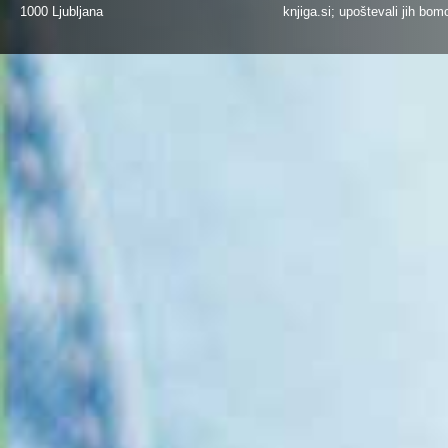
1000 Ljubljana
knjiga.si
; upoštevali jih bom