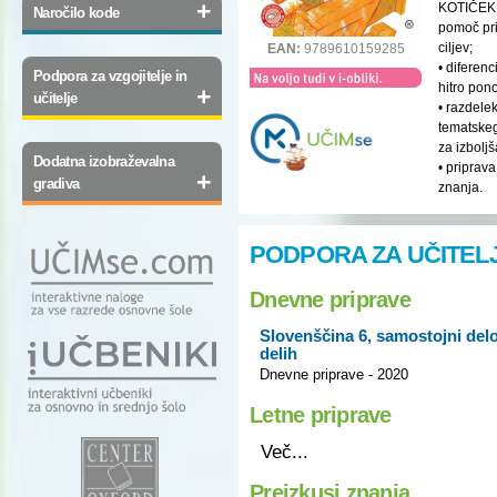
+
KOTIČEK,
Naročilo kode
pomoč pri
ciljev;
EAN:
9789610159285
• difere
Podpora za vzgojitelje in
hitro pono
+
učitelje
• razdel
tematske
za izbolj
Dodatna izobraževalna
• priprav
+
gradiva
znanja.
PODPORA ZA UČITEL
Dnevne priprave
Slovenščina 6, samostojni delo
delih
Dnevne priprave - 2020
Letne priprave
Več...
Preizkusi znanja