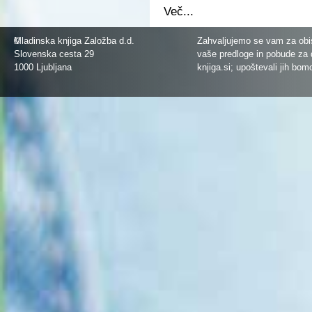
Več...
©
Mladinska knjiga Založba d.d.
Zahvaljujemo se vam za obis
Slovenska cesta 29
vaše predloge in pobude za 
1000 Ljubljana
knjiga.si
; upoštevali jih bom