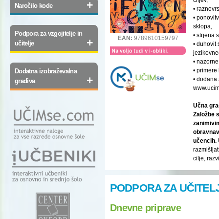
+
Naročilo kode
• raznovr
• ponovit
sklopa,
Podpora za vzgojitelje in
• strjena 
EAN:
9789610159797
+
učitelje
• duhovit 
jezikovne
• nazorne 
• primere 
Dodatna izobraževalna
+
• dodana 
gradiva
www.ucim
Učna gra
Založbe s
zanimivi
obravnava
učencih.
razmišljat
cilje, raz
PODPORA ZA UČITEL
Dnevne priprave