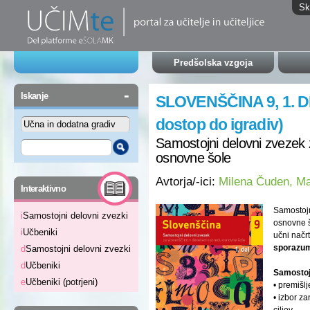
Sk
Predšolska vzgoja
-
Iskanje
SLOVENŠČINA 9, 1. D
dostop do igradiv)
Samostojni delovni zvezek z
osnovne šole
Avtorja/-ici:
Milena Čuden, Ma
-
Interaktivno
Samostojn
i
Samostojni delovni zvezki
osnovne š
i
Učbeniki
učni načr
sporazum
d
Samostojni delovni zvezki
d
Učbeniki
Samostojn
e
Učbeniki (potrjeni)
• premišl
• izbor za
ciljev,