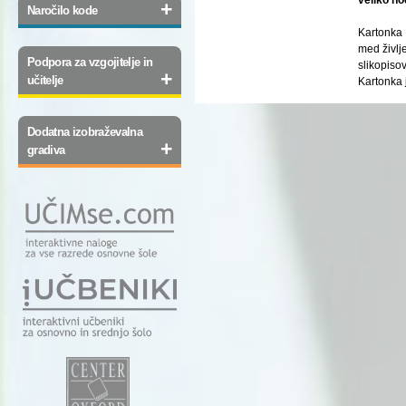
+
Naročilo kode
Kartonka 
med življ
Podpora za vzgojitelje in
slikopiso
+
učitelje
Kartonka 
Dodatna izobraževalna
+
gradiva