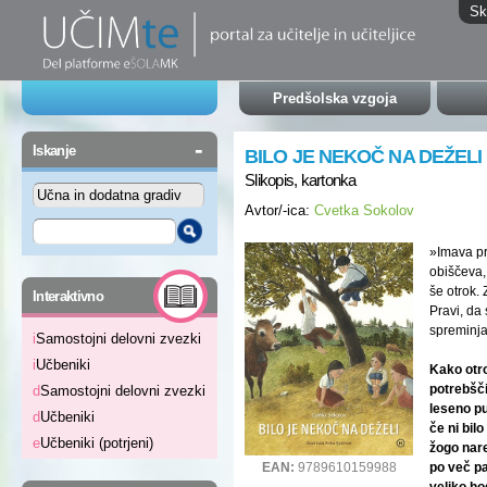
Sk
Predšolska vzgoja
-
Iskanje
BILO JE NEKOČ NA DEŽELI
Slikopis, kartonka
Avtor/-ica:
Cvetka Sokolov
»Imava pr
obiščeva, 
-
še otrok. 
Interaktivno
Pravi, da
spreminja
i
Samostojni delovni zvezki
i
Učbeniki
Kako otr
potrebšč
d
Samostojni delovni zvezki
leseno pu
d
Učbeniki
če ni bil
e
Učbeniki (potrjeni)
žogo nare
po več pa
EAN:
9789610159988
veliko ho