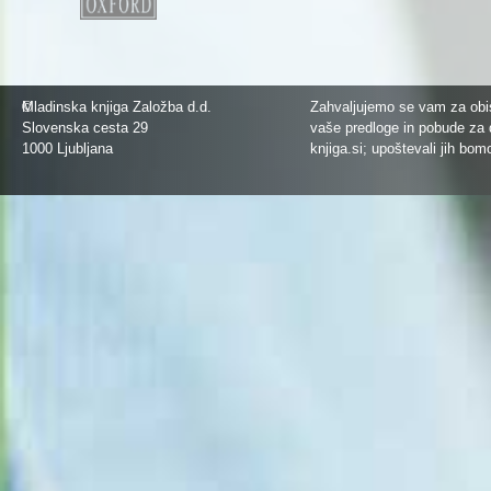
©
Mladinska knjiga Založba d.d.
Zahvaljujemo se vam za obis
Slovenska cesta 29
vaše predloge in pobude za 
1000 Ljubljana
knjiga.si
; upoštevali jih bom