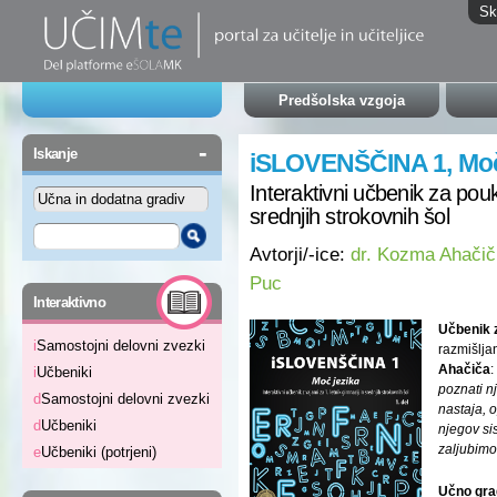
Sk
Predšolska vzgoja
-
Iskanje
iSLOVENŠČINA 1, Moč j
Interaktivni učbenik za pouk 
srednjih strokovnih šol
Avtorji/-ice:
dr. Kozma Ahačič,
Puc
-
Interaktivno
Učbenik z
i
Samostojni delovni zvezki
razmišlja
Ahačiča
:
i
Učbeniki
poznati n
d
Samostojni delovni zvezki
nastaja, 
d
Učbeniki
njegov si
zaljubimo
e
Učbeniki (potrjeni)
Učno gra