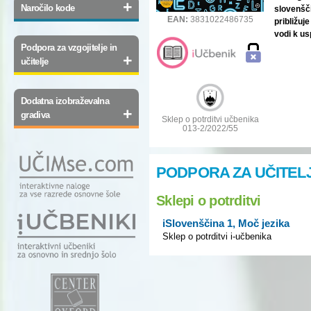
+
Naročilo kode
slovenšči
EAN:
3831022486735
približuj
vodi k u
Podpora za vzgojitelje in
+
učitelje
Dodatna izobraževalna
+
gradiva
Sklep o potrditvi učbenika
013-2/2022/55
PODPORA ZA UČITEL
Sklepi o potrditvi
iSlovenščina 1, Moč jezika
Sklep o potrditvi i-učbenika