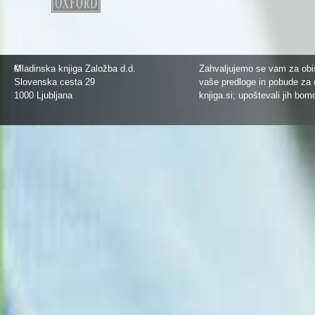
©
Mladinska knjiga Založba d.d.
Zahvaljujemo se vam za obis
Slovenska cesta 29
vaše predloge in pobude za 
1000 Ljubljana
knjiga.si
; upoštevali jih bom