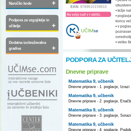
+
Naročilo kode
izkustven
EAN:
9789610159810
• težje n
• poglavj
Podpora za vzgojitelje in
koncu več
+
učitelje
• v poglav
poznavanj
ovrednoti
• veliko š
Dodatna izobraževalna
+
gradiva
PODPORA ZA UČITEL
Dnevne priprave
Matematika 9, učbenik
Dnevne priprave - 1. poglavje, Izrazi
Matematika 9, učbenik
Dnevne priprave - 2. poglavje, Enač
Matematika 9, učbenik
Dnevne priprave - 3. poglavje, Soraz
Matematika 9, učbenik
Dnevne priprave - 4. poglavje, Podo