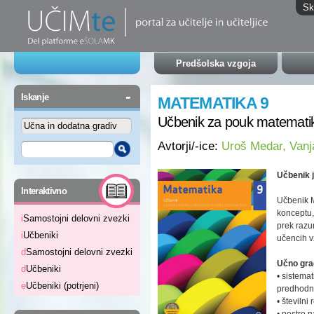
Sk
Predšolska vzgoja
-
Iskanje
MATEMATIKA 9
Učbenik za pouk matematik
Avtorji/-ice:
Uroš Medar, Vanj
Učbenik j
-
Interaktivno
Učbenik M
konceptu,
i
Samostojni delovni zvezki
prek razu
i
Učbeniki
učencih v
d
Samostojni delovni zvezki
Učno grad
d
Učbeniki
• sistemat
e
Učbeniki (potrjeni)
predhodn
• številni
• pestre n