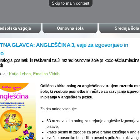
Skip to main content
edšolska vzgoja
Osnovna šola
Srednja šola
TNA GLAVCA: ANGLEŠČINA 3, vaje za izgovorjavo in
vo
nalog s posnetki in rešitvami za 3. razred osnovne šole (s kodo ešola.mladins
i)
/-ici:
Katja Leban, Emelina Vidrih
Odlična zbirka nalog za angleščino v tretjem razredu o
šole, ki vsebuje posnetke in rešitve za razvijanje izgovo
in pisanja v angleškem jeziku.
Zbirka nalog vsebuje:
63 raznovrstnih nalog za urejanje angleške izgovorjave
pisave,
kratke pesmi in zgodbe za prve bralne izkušnje v angleš
zvočne posnetke besedil in pesmi s priloženo aktivacij