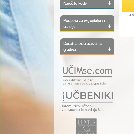
+
Naročilo kode
EAN
Podpora za vzgojitelje in
+
učitelje
Dodatna izobraževalna
+
gradiva