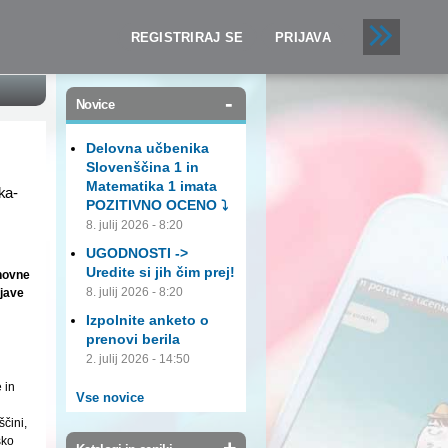
REGISTRIRAJ SE
PRIJAVA
-
Novice
Delovna učbenika
Slovenščina 1 in
Matematika 1 imata
ka-
POZITIVNO OCENO ⤵️
8. julij 2026 - 8:20
UGODNOSTI ->
Uredite si jih čim prej!
snovne
8. julij 2026 - 8:20
rjave
Izpolnite anketo o
prenovi berila
2. julij 2026 - 14:50
 in
Vse novice
čini,
sko
+