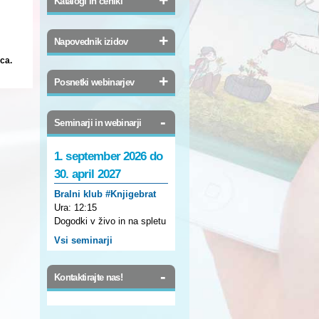
Katalogi in ceniki
+
Napovednik izidov
vca.
+
Posnetki webinarjev
-
Seminarji in webinarji
1. september 2026 do
30. april 2027
Bralni klub #Knjigebrat
Ura:
12:15
Dogodki v živo in na spletu
Vsi seminarji
-
Kontaktirajte nas!