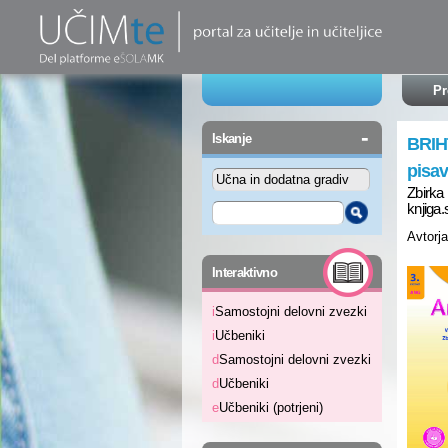
Pr
-
Iskanje
BRIH
pisa
Zbirka 
knjiga.s
Avtorja
-
Interaktivno
i
Samostojni delovni zvezki
i
Učbeniki
d
Samostojni delovni zvezki
d
Učbeniki
e
Učbeniki (potrjeni)