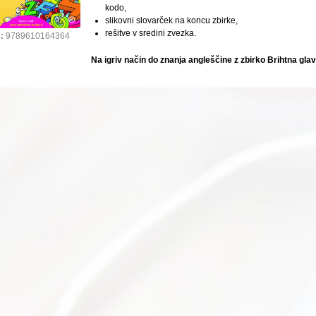
kodo,
slikovni slovarček na koncu zbirke,
rešitve v sredini zvezka.
:
9789610164364
Na igriv način do znanja angleščine z zbirko Brihtna gla