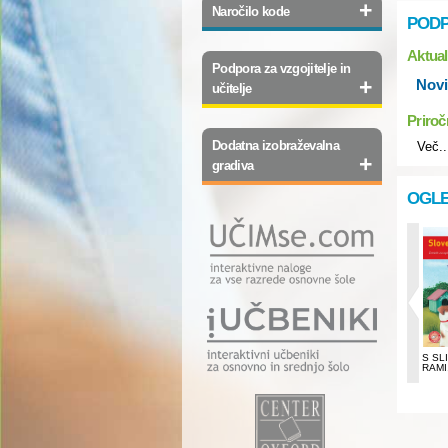
+
Naročilo kode
PODP
Aktua
Podpora za vzgojitelje in
+
Novi
učitelje
Priroč
Dodatna izobraževalna
Več..
+
gradiva
OGLE
IGRIVA STAVNICA
S SLIKANICO NA
S SL
RAMI, 1. DEL
RAMI