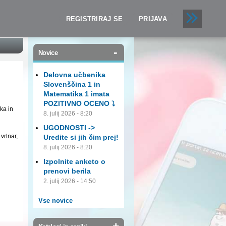
REGISTRIRAJ SE
PRIJAVA
-
Novice
Delovna učbenika
Slovenščina 1 in
Matematika 1 imata
POZITIVNO OCENO ⤵️
ka in
8. julij 2026 - 8:20
UGODNOSTI ->
vrtnar,
Uredite si jih čim prej!
8. julij 2026 - 8:20
Izpolnite anketo o
prenovi berila
2. julij 2026 - 14:50
Vse novice
+