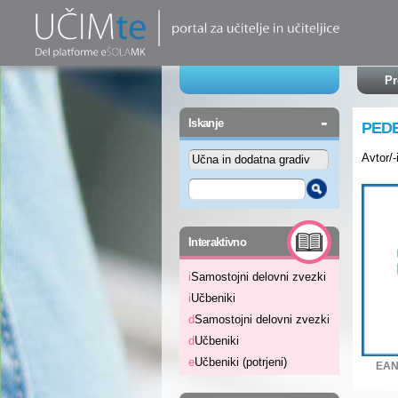
Pr
-
Iskanje
PED
Avtor/-
-
Interaktivno
i
Samostojni delovni zvezki
i
Učbeniki
d
Samostojni delovni zvezki
d
Učbeniki
e
Učbeniki (potrjeni)
EAN