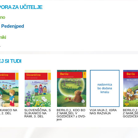
ORA ZA UČITELJE
lno
 Pedenjped
niki
.
J SI TUDI
IKANICO NA
SLOVENŠČINA, S
BERILO 1, KDO BO
VIJA VAJA 2, IGRA
BERILO 2
, 2. DEL
SLIKANICO NA
Z NAMI ŠEL V
NAS RAZVAJA
Z NAMI Š
RAMI, 3. DEL
GOZDIČEK? z DVD-
GOZDIČE
jem