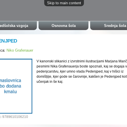
Skip to main content
edšolska vzgoja
Osnovna šola
Srednja šola
ENJPED
ica:
Niko Grafenauer
V kanonski slikanici z izvrstnimi ilustracijami Marjana Manč
pesmimi Nika Grafenauerja boste spoznali, kaj se
dogaja v
pedenjcarstvu, kjer umno vlada Pedenjped,
kaj v hišici iz
domišljije, kjer gode se čarovnije, kakšen je Pedenjped kot 
učenjak in še kaj.
:
9789610106210