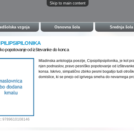
Skip to main content
edšolska vzgoja
Osnovna šola
Srednja šola
IPILIPSIPILONIKA
ko popotovanje od izštevanke do konca
Mladinska antologija poezije, Cipsipilipsipilonika, je kot pr
njen podnaslov, pravo pesniško popotovanje od izštevank
konsa. Iskrivo, simpatično zbirko pesmi bogatijo tudi otrošk
domislice, ki se pnejo od igrivega smeha do nevarnega pro
:
9789610108146