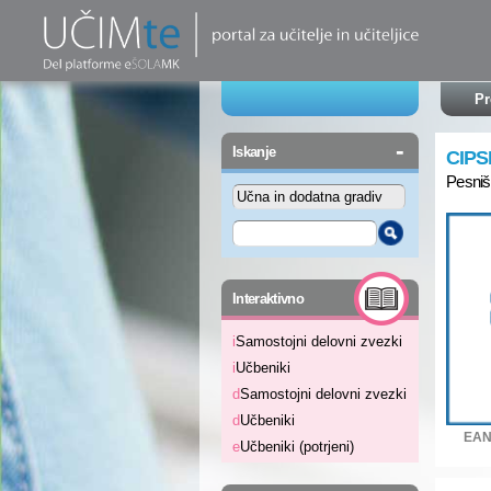
Pr
-
Iskanje
CIPS
Pesniš
-
Interaktivno
i
Samostojni delovni zvezki
i
Učbeniki
d
Samostojni delovni zvezki
d
Učbeniki
EAN
e
Učbeniki (potrjeni)