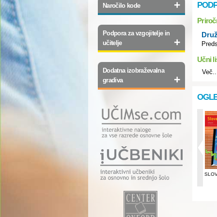
+
PODP
Naročilo kode
Priroč
Podpora za vzgojitelje in
Druž
+
učitelje
Preds
Učni li
Dodatna izobraževalna
Več..
+
gradiva
OGLE
BRIHTNA GLAVCA:
ŠOLSKI ALBUM
SLOV
MATEMATIKA 5
SLOVENSKIH
KNJIŽEVNIKOV Z
DVD