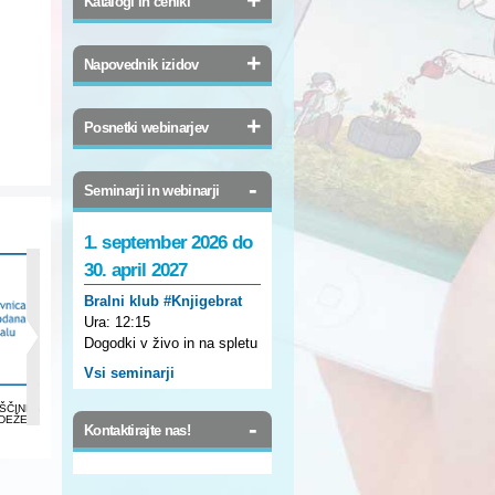
Katalogi in ceniki
+
Napovednik izidov
+
Posnetki webinarjev
-
Seminarji in webinarji
1. september 2026 do
30. april 2027
Bralni klub #Knjigebrat
Ura:
12:15
Dogodki v živo in na spletu
Vsi seminarji
BRIHTNA GLAVCA:
BRIHTNA GLAVCA:
SREČNI KRALJEVIČ
BRIHTNA GLA
ŠČINE V
SLOVENŠČINA 7
SLOVENŠČINA 9
IN DRUGE
MATEMATIKA 
DEŽELI
PRAVLJICE
-
Kontaktirajte nas!