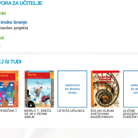
ORA ZA UČITELJE
niki
insko branje
tavitev projekta
sti
.
J SI TUDI
ENŠČINA 7
BERILO 7, SREČA
LETEČA UČILNICA
ŠOLSKI ALBUM
ALIČINE
SE MI V PESMI
SVETOVNIH
DOGODIV
SMEJE
KNJIŽEVNIKOV
ČUDEŽNI 