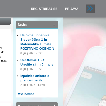
REGISTRIRAJ SE
PRIJAVA
-
Novice
Delovna učbenika
Slovenščina 1 in
Matematika 1 imata
avi
POZITIVNO OCENO ⤵️
e do
8. julij 2026 - 8:20
e
UGODNOSTI ->
testa.
Uredite si jih čim prej!
8. julij 2026 - 8:20
Izpolnite anketo o
prenovi berila
2. julij 2026 - 14:50
Vse novice
+