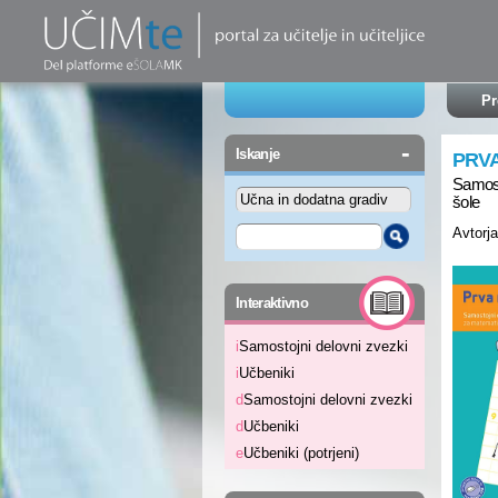
Pr
-
Iskanje
PRVA
Samost
šole
Avtorja
-
Interaktivno
i
Samostojni delovni zvezki
i
Učbeniki
d
Samostojni delovni zvezki
d
Učbeniki
e
Učbeniki (potrjeni)