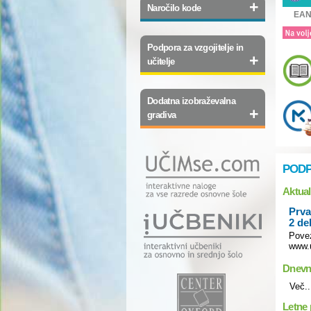
+
Naročilo kode
EAN
Podpora za vzgojitelje in
+
učitelje
Dodatna izobraževalna
+
gradiva
PODP
Aktua
Prva
2 de
Povez
www.
Dnevn
Več..
Letne 