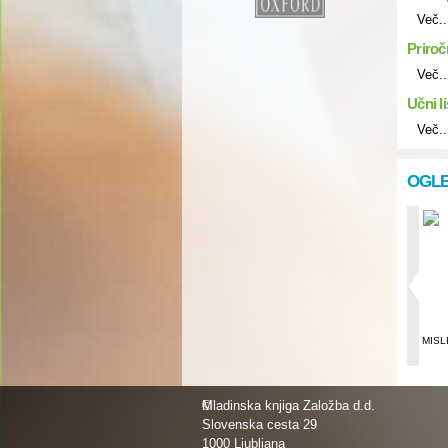
Več..
Priroč
Več..
Učni li
Več..
OGLE
Čarobne
PIŠEM ŠTEVILA
MISL
matematične
pobarvanke
©
Mladinska knjiga Založba d.d.
Slovenska cesta 29
1000 Ljubljana