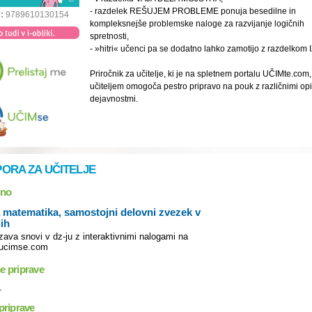
- razdelek REŠUJEM PROBLEME ponuja besedilne in
:
9789610130154
kompleksnejše problemske naloge za razvijanje logičnih
spretnosti,
- »hitri« učenci pa se dodatno lahko zamotijo z razdelkom I
Priročnik za učitelje, ki je na spletnem portalu UČIMte.com,
učiteljem omogoča pestro pripravo na pouk z različnimi op
dejavnostmi.
ORA ZA UČITELJE
lno
 matematika, samostojni delovni zvezek v
lih
ava snovi v dz-ju z interaktivnimi nalogami na
ucimse.com
e priprave
.
priprave