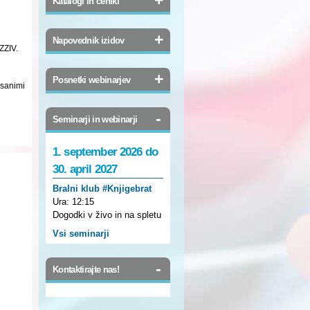
Katalogi in ceniki
+
Napovednik izidov
ZZIV.
+
Posnetki webinarjev
isanimi
-
Seminarji in webinarji
1. september 2026 do
30. april 2027
Bralni klub #Knjigebrat
Ura:
12:15
Dogodki v živo in na spletu
Vsi seminarji
-
Kontaktirajte nas!