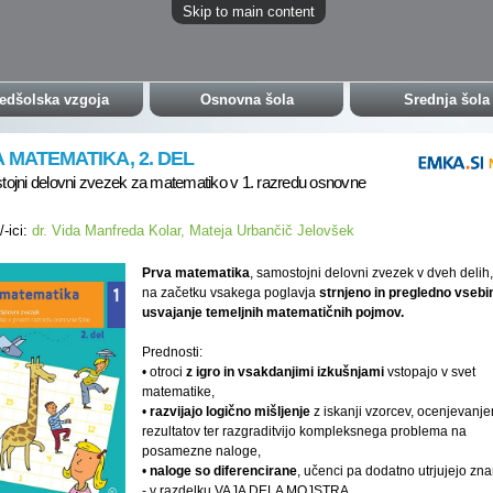
Skip to main content
edšolska vzgoja
Osnovna šola
Srednja šola
 MATEMATIKA, 2. DEL
ojni delovni zvezek za matematiko v 1. razredu osnovne
/-ici:
dr. Vida Manfreda Kolar, Mateja Urbančič Jelovšek
Prva matematika
, samostojni delovni zvezek v dveh delih
na začetku vsakega poglavja
strnjeno in pregledno vsebi
usvajanje temeljnih matematičnih pojmov.
Prednosti:
• otroci
z igro in vsakdanjimi izkušnjami
vstopajo v svet
matematike,
•
razvijajo logično mišljenje
z iskanji vzorcev, ocenjevanj
rezultatov ter razgraditvijo kompleksnega problema na
posamezne naloge,
•
naloge so diferencirane
, učenci pa dodatno utrjujejo zna
- v razdelku VAJA DELA MOJSTRA,