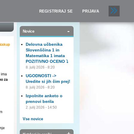
REGISTRIRAJ SE
PRIJAVA
-
Novice
Delovna učbenika
Nakup
Slovenščina 1 in
Matematika 1 imata
POZITIVNO OCENO ⤵️
8. julij 2026 - 8:20
, ima
UGODNOSTI ->
no za
Uredite si jih čim prej!
8. julij 2026 - 8:20
Izpolnite anketo o
prenovi berila
2. julij 2026 - 14:50
em
Vse novice
nje
+