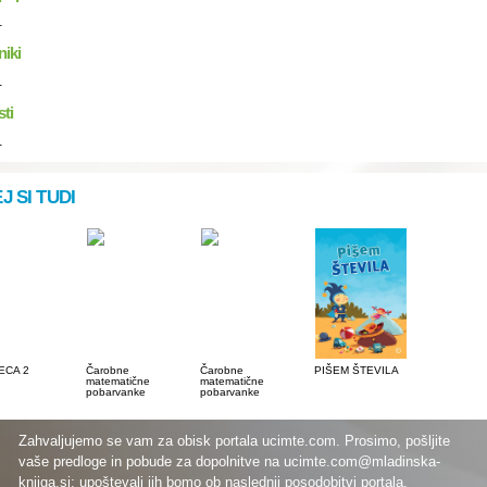
.
niki
.
sti
.
J SI TUDI
ECA 2
Čarobne
Čarobne
PIŠEM ŠTEVILA
matematične
matematične
pobarvanke
pobarvanke
Zahvaljujemo se vam za obisk portala ucimte.com. Prosimo, pošljite
vaše predloge in pobude za dopolnitve na
ucimte.com@mladinska-
knjiga.si
; upoštevali jih bomo ob naslednji posodobitvi portala.