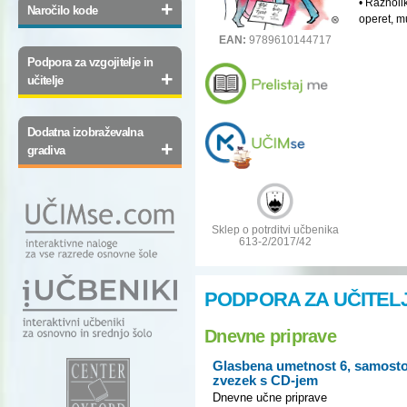
• Raznoli
+
Naročilo kode
operet, mu
EAN:
9789610144717
Podpora za vzgojitelje in
+
učitelje
Dodatna izobraževalna
+
gradiva
Sklep o potrditvi učbenika
613-2/2017/42
PODPORA ZA UČITEL
Dnevne priprave
Glasbena umetnost 6, samosto
zvezek s CD-jem
Dnevne učne priprave