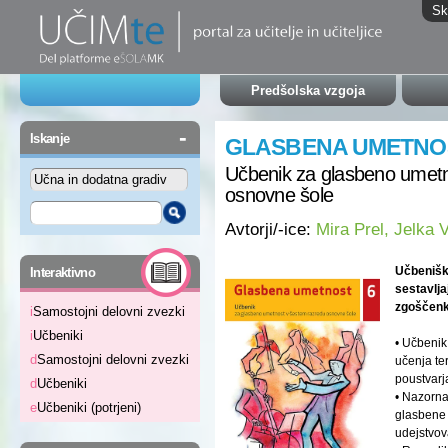
Sk
Predšolska vzgoja
-
Iskanje
GLASBENA UMETNO
Učbenik za glasbeno umetn
osnovne šole
Avtorji/-ice:
Mira Prel, Jelka 
-
Učbenišk
Interaktivno
sestavlja
zgoščenk
i
Samostojni delovni zvezki
i
Učbeniki
• Učbenik
d
Samostojni delovni zvezki
učenja te
poustvarja
d
Učbeniki
• Nazorna
e
Učbeniki (potrjeni)
glasbene 
udejstvov