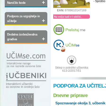
+
- Sprotno
Naročilo kode
EAN:
9789610147169
Podpora za vzgojitelje in
+
učitelje
Dodatna izobraževalna
+
gradiva
Sklep o potrditvi učbenika
613-2/2017/51
PODPORA ZA UČITEL
Dnevne priprave
Spoznavanje okolja 3, učbenik