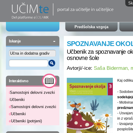
Sk
Predšolska vzgoja
-
Iskanje
SPOZNAVANJE OKOL
Učbenik za spoznavanje oko
osnovne šole
Avtorji/-ice:
Saša Biderman, m
-
Kaj odlik
Interaktivno
- Sodoben
i
Samostojni delovni zvezki
sodelujej
i
Učbeniki
- Motivir
d
Samostojni delovni zvezki
predznan
- Usvajan
d
Učbeniki
in z vpra
e
Učbeniki (potrjeni)
- Izvajan
posplošite