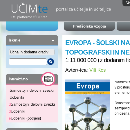
Sk
Predšolska vzgoja
-
Iskanje
EVROPA - ŠOLSKI NA
TOPOGRAFSKI IN NE
1:11 000 000 (z dodanim f
Avtor/-ica:
Vili Kos
-
Interaktivno
Namizni z
v prostoru
i
Samostojni delovni zvezki
elemento
i
Učbeniki
Dvostran
d
Samostojni delovni zvezki
zemljevid
d
Učbeniki
priložena
e
Učbeniki (potrjeni)