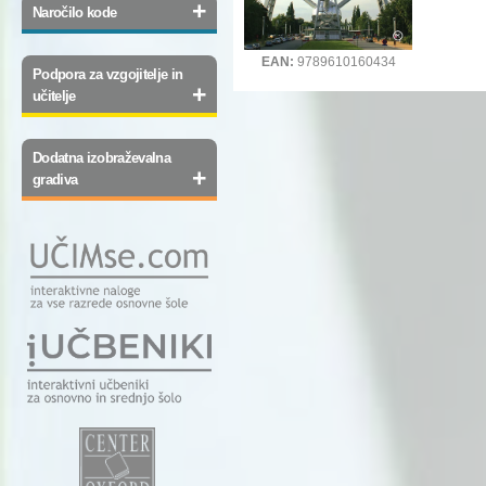
+
Naročilo kode
EAN:
9789610160434
Podpora za vzgojitelje in
+
učitelje
Dodatna izobraževalna
+
gradiva