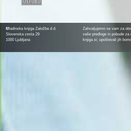
©
Mladinska knjiga Založba d.d.
Zahvaljujemo se vam za obis
Slovenska cesta 29
vaše predloge in pobude za 
1000 Ljubljana
knjiga.si
; upoštevali jih bom