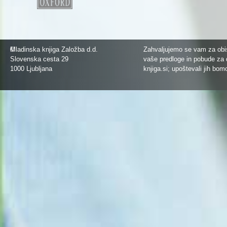
©
Mladinska knjiga Založba d.d.
Zahvaljujemo se vam za obis
Slovenska cesta 29
vaše predloge in pobude za 
1000 Ljubljana
knjiga.si
; upoštevali jih bom