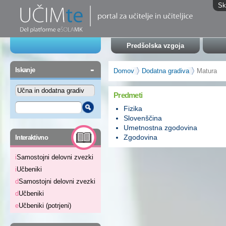
Sk
Predšolska vzgoja
-
Iskanje
Domov
Dodatna gradiva
Matura
Predmeti
Fizika
Slovenščina
Umetnostna zgodovina
-
Zgodovina
Interaktivno
i
Samostojni delovni zvezki
i
Učbeniki
d
Samostojni delovni zvezki
d
Učbeniki
e
Učbeniki (potrjeni)