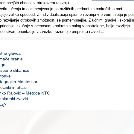
embnejših obdobij v otrokovem razvoju.
četku učenja in opismenjevanja na različnih predmetnih področjih otroci
ujejo veliko spodbud. Z individualizacijo opismenjevanja v prvem triletju je po
o razvijanje otrokovih zmožnosti še pomembnejše. Z učnimi gradivi »skorajšn
i pridobijo izkušnje s prenosom konkretnih nalog v abstraktne, bolje razvijejo
do stvari, orientacijo v zvezku, razumejo preprosta navodila.
htna glavca
mače branje
ugo
sbene slikanice
rtonke
dagogika Montessori
ročniki in atlasi
nko Rajović – Metoda NTC
nkarski zvezki
kaj?