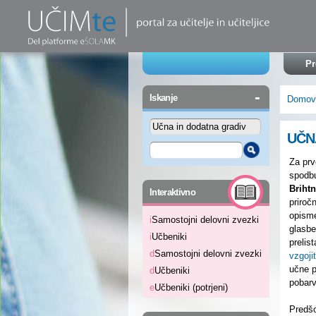
Pr
-
Iskanje
Domov
UČN
Za prv
spodbu
-
Brihtn
Interaktivno
priroč
opisme
i
Samostojni delovni zvezki
glasbe
i
Učbeniki
prelist
d
Samostojni delovni zvezki
vzgojit
učne pr
d
Učbeniki
pobar
e
Učbeniki (potrjeni)
Predšo