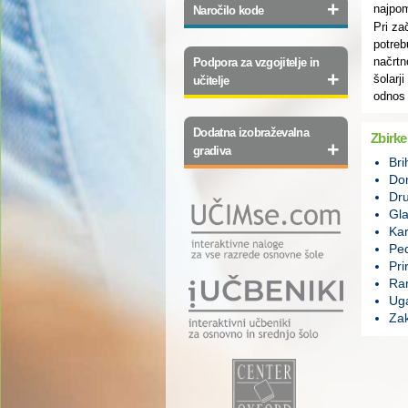
+
najpom
Naročilo kode
Pri za
potreb
načrtn
Podpora za vzgojitelje in
+
šolarj
učitelje
odnos 
Dodatna izobraževalna
Zbirke
+
gradiva
Bri
Do
Dr
Gla
Ka
Pe
Pri
Ra
Uga
Za