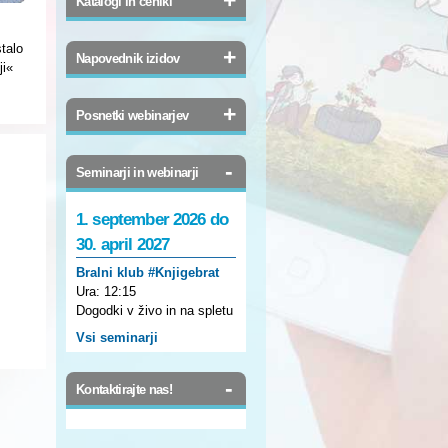
Katalogi in ceniki
stalo
+
Napovednik izidov
ji«
+
Posnetki webinarjev
-
Seminarji in webinarji
1. september 2026 do
30. april 2027
Bralni klub #Knjigebrat
Ura:
12:15
Dogodki v živo in na spletu
Vsi seminarji
-
Kontaktirajte nas!