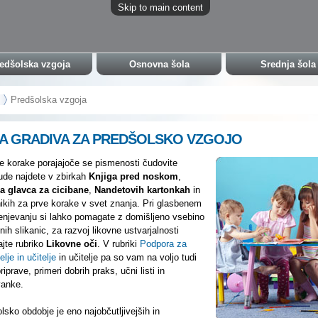
Skip to main content
edšolska vzgoja
Osnovna šola
Srednja šola
Predšolska vzgoja
A GRADIVA ZA PREDŠOLSKO VZGOJO
e korake porajajoče se pismenosti čudovite
de najdete v zbirkah
Knjiga pred noskom
,
a glavca za cicibane
,
Nandetovih kartonkah
in
nikih za prve korake v svet znanja. Pri glasbenem
njevanju si lahko pomagate z domišljeno vsebino
nih slikanic, za razvoj likovne ustvarjalnosti
ajte rubriko
Likovne oči
. V rubriki
Podpora za
elje in učitelje
in učitelje pa so vam na voljo tudi
iprave, primeri dobrih praks, učni listi in
vanke.
lsko obdobje je eno najobčutljivejših in