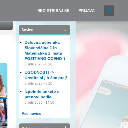
REGISTRIRAJ SE
PRIJAVA
-
Novice
Delovna učbenika
Slovenščina 1 in
Matematika 1 imata
POZITIVNO OCENO ⤵️
8. julij 2026 - 8:20
UGODNOSTI ->
Uredite si jih čim prej!
8. julij 2026 - 8:20
Izpolnite anketo o
prenovi berila
2. julij 2026 - 14:50
Vse novice
+