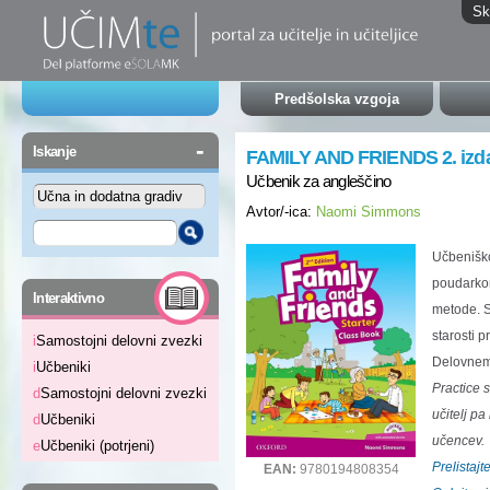
Sk
Predšolska vzgoja
-
Iskanje
FAMILY AND FRIENDS 2. izd
Učbenik za angleščino
Avtor/-ica:
Naomi Simmons
Učbeniško
poudarkom
-
Interaktivno
metode. S
starosti p
i
Samostojni delovni zvezki
Delovnem
i
Učbeniki
Practice 
d
Samostojni delovni zvezki
učitelj p
d
Učbeniki
učencev.
e
Učbeniki (potrjeni)
Prelistaj
EAN:
9780194808354