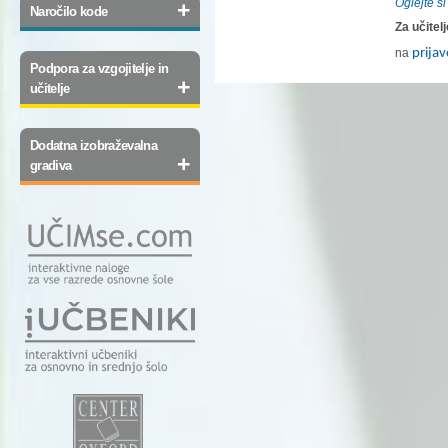
Oglejte si
+
Naročilo kode
Za učitelj
na
prija
Podpora za vzgojitelje in
+
učitelje
Dodatna izobraževalna
+
gradiva