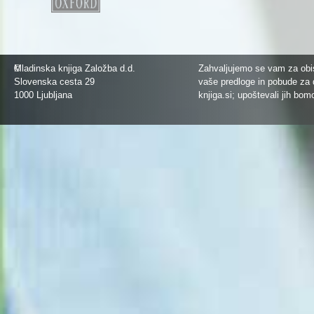
©
Mladinska knjiga Založba d.d.
Zahvaljujemo se vam za obis
Slovenska cesta 29
vaše predloge in pobude za 
1000 Ljubljana
knjiga.si
; upoštevali jih bom