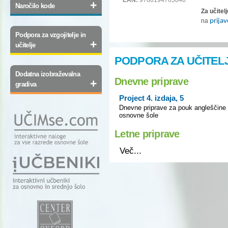
+
Naročilo kode
Za učitelj
na
prija
Podpora za vzgojitelje in
+
učitelje
PODPORA ZA UČITEL
Dodatna izobraževalna
Dnevne priprave
+
gradiva
Project 4. izdaja, 5
Dnevne priprave za pouk angleščine 
osnovne šole
Letne priprave
Več...