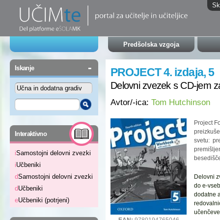
Sk
Predšolska vzgoja
-
Iskanje
PROJECT 4. izdaja, 5
Delovni zvezek s CD-jem z
Avtor/-ica:
Tom Hutchinson
Project Fo
-
preizkuše
Interaktivno
svetu: pre
premišlje
i
Samostojni delovni zvezki
besedišč
i
Učbeniki
d
Samostojni delovni zvezki
Delovni z
do e-vseb
d
Učbeniki
dodatne ak
e
Učbeniki (potrjeni)
redovalni
učenčeve
EAN:
9780194765046