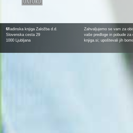
©
Mladinska knjiga Založba d.d.
Zahvaljujemo se vam za obis
Slovenska cesta 29
vaše predloge in pobude za 
1000 Ljubljana
knjiga.si
; upoštevali jih bom