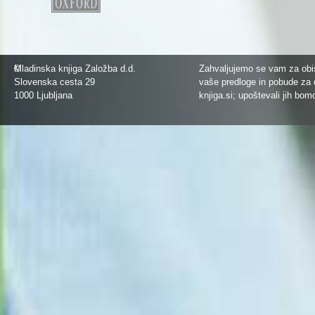
©
Mladinska knjiga Založba d.d.
Zahvaljujemo se vam za obis
Slovenska cesta 29
vaše predloge in pobude za 
1000 Ljubljana
knjiga.si
; upoštevali jih bom