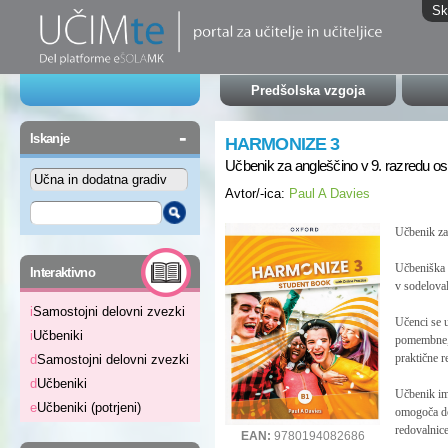
Sk
Predšolska vzgoja
-
Iskanje
HARMONIZE 3
Učbenik za angleščino v 9. razredu o
Avtor/-ica:
Paul A Davies
Učbenik za 
-
Učbeniška 
Interaktivno
v sodelova
i
Samostojni delovni zvezki
Učenci se u
i
Učbeniki
pomembne, 
praktične r
d
Samostojni delovni zvezki
d
Učbeniki
Učbenik im
e
Učbeniki (potrjeni)
omogoča dod
redovalnic
EAN:
9780194082686