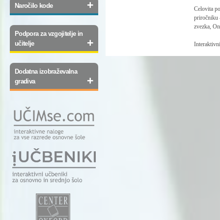
+
Naročilo kode
Celovita p
priročniku 
zvezka, Onl
Podpora za vzgojitelje in
+
učitelje
Interaktivn
Dodatna izobraževalna
+
gradiva