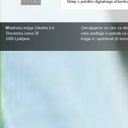
Sklep o potrditvi digitalnega učbenik
©
Mladinska knjiga Založba d.d.
Zahvaljujemo se vam za obis
Slovenska cesta 29
vaše predloge in pobude za 
1000 Ljubljana
knjiga.si
; upoštevali jih bom