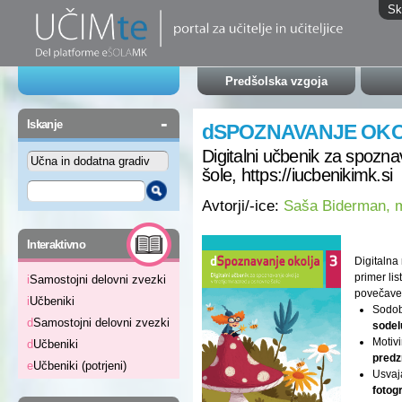
Sk
Predšolska vzgoja
-
Iskanje
dSPOZNAVANJE OKO
Digitalni učbenik za spozna
šole, https://iucbenikimk.si
Avtorji/-ice:
Saša Biderman, m
-
Interaktivno
Digitalna
primer li
i
Samostojni delovni zvezki
povečave 
i
Učbeniki
Sodob
d
Samostojni delovni zvezki
sodel
Motiv
d
Učbeniki
predz
e
Učbeniki (potrjeni)
Usvaja
fotogr