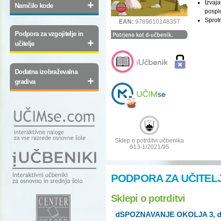
+
Izvaj
Naročilo kode
posplo
Sprot
EAN:
9789610148357
Podpora za vzgojitelje in
+
učitelje
Dodatna izobraževalna
+
gradiva
Sklep o potrditvi učbenika
613-1/2021/95
PODPORA ZA UČITEL
Sklepi o potrditvi
dSPOZNAVANJE OKOLJA 3, dig