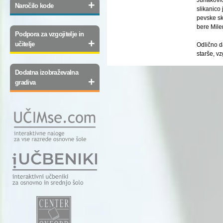
+
Naročilo kode
slikanico
pevske s
bere Mile
Podpora za vzgojitelje in
+
učitelje
Odlično da
starše, vz
Dodatna izobraževalna
+
gradiva