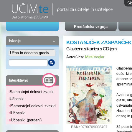
Sk
Predšolska vzgoja
-
Iskanje
KOSTANJČEK ZASPANČEK
Glasbena slikanica s CD-jem
Avtor/-ica:
Mira Voglar
Glasbena 
dušo, ki s
-
drobne stv
Interaktivno
spreminja
i
Samostojni delovni zvezki
Avtorica 
i
Učbeniki
glasu, ot
ustvarjal
d
Samostojni delovni zvezki
zbranost 
d
Učbeniki
obseg in p
e
Učbeniki (potrjeni)
85 pesmic
EAN:
9790709008407
Junaković