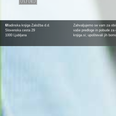
©
Mladinska knjiga Založba d.d.
Zahvaljujemo se vam za obis
Slovenska cesta 29
vaše predloge in pobude za 
1000 Ljubljana
knjiga.si
; upoštevali jih bom