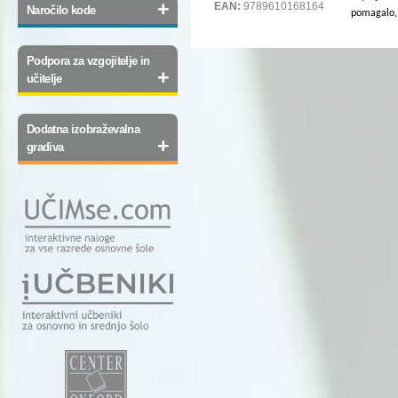
+
EAN:
9789610168164
Naročilo kode
pomagalo,
Podpora za vzgojitelje in
+
učitelje
Dodatna izobraževalna
+
gradiva