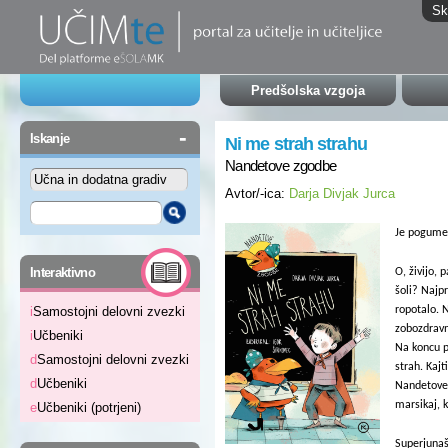
Sk
Predšolska vzgoja
-
Iskanje
Ni me strah strahu
Nandetove zgodbe
Avtor/-ica:
Darja Divjak Jurca
Je pogumen 
-
Interaktivno
O, živijo, 
šoli? Najpr
ropotalo. 
i
Samostojni delovni zvezki
zobozdravni
i
Učbeniki
Na koncu p
d
Samostojni delovni zvezki
strah. Kajt
d
Učbeniki
Nandetove
marsikaj, 
e
Učbeniki (potrjeni)
Superjunašk