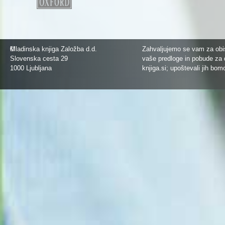
©
Mladinska knjiga Založba d.d.
Zahvaljujemo se vam za obis
Slovenska cesta 29
vaše predloge in pobude za 
1000 Ljubljana
knjiga.si
; upoštevali jih bom