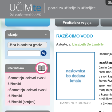
Sk
Predšolska vzgoja
-
Iskanje
RAZIŠČIMO VODO
Avtor/-ica:
Elisabeth De Lambilly
Razburlji
Raziščim
-
Jan in Ja
Interaktivno
sredi nape
v svoji ka
i
Samostojni delovni zvezki
živela živ
i
Učbeniki
spremenil
d
Samostojni delovni zvezki
morij in p
v kopalni
d
Učbeniki
prečišče
e
Učbeniki (potrjeni)
EAN:
9789610135388
na življe