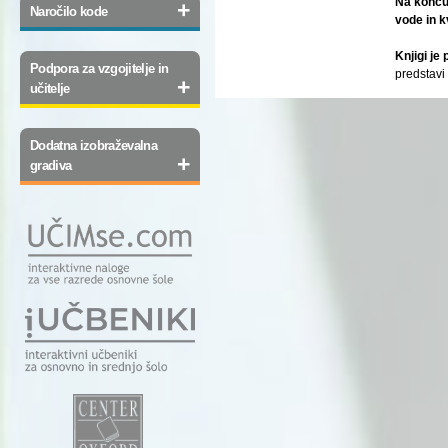
Na koncu
+
Naročilo kode
vode in k
Knjigi je
Podpora za vzgojitelje in
predstavi
+
učitelje
Dodatna izobraževalna
+
gradiva