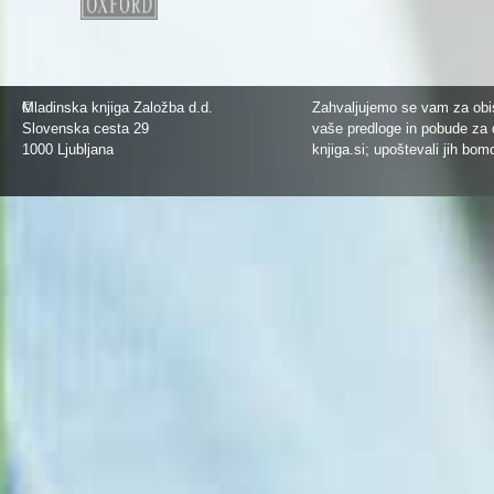
©
Mladinska knjiga Založba d.d.
Zahvaljujemo se vam za obis
Slovenska cesta 29
vaše predloge in pobude za 
1000 Ljubljana
knjiga.si
; upoštevali jih bom