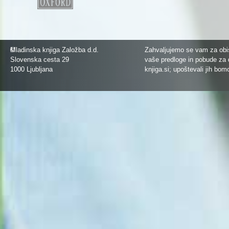
©
Mladinska knjiga Založba d.d.
Zahvaljujemo se vam za obis
Slovenska cesta 29
vaše predloge in pobude za 
1000 Ljubljana
knjiga.si
; upoštevali jih bom