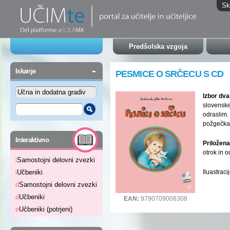
Sk
Predšolska vzgoja
-
Iskanje
PESMICE O SRČECU S CD
Izbor dva
slovenske
odraslim.
požgečkaj
-
Interaktivno
Priložen
otrok in o
i
Samostojni delovni zvezki
Iluastrac
i
Učbeniki
d
Samostojni delovni zvezki
d
Učbeniki
EAN:
9790709008308
e
Učbeniki (potrjeni)