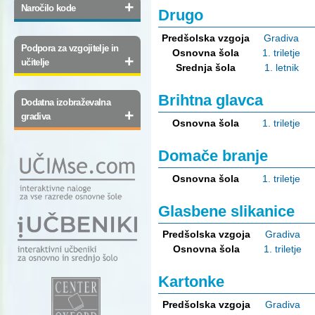
+
Naročilo kode
Drugo
Predšolska vzgoja
Gradiva
Podpora za vzgojitelje in
Osnovna šola
1. triletje
+
učitelje
Srednja šola
1. letnik
Brihtna glavca
Dodatna izobraževalna
+
gradiva
Osnovna šola
1. triletje
Domače branje
Osnovna šola
1. triletje
Glasbene slikanice
Predšolska vzgoja
Gradiva
Osnovna šola
1. triletje
Kartonke
Predšolska vzgoja
Gradiva