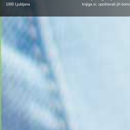
1000 Ljubljana
knjiga.si
; upoštevali jih bom