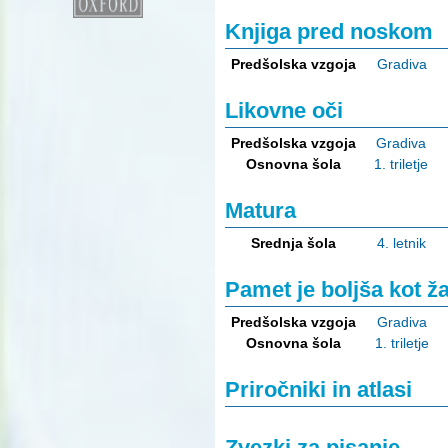
Knjiga pred noskom
Predšolska vzgoja
Gradiva
Likovne oči
Predšolska vzgoja
Gradiva
Osnovna šola
1. triletje
Matura
Srednja šola
4. letnik
Pamet je boljša kot ž
Predšolska vzgoja
Gradiva
Osnovna šola
1. triletje
Priročniki in atlasi
Zvezki za pisanje