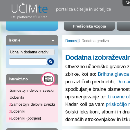
Sk
Predšolska vzgoja
-
Iskanje
Domov
Dodatna gradiva
Dodatna izobraževaln
Obvezno učbeniško gradivo za 
zbirke, kot so:
Brihtna glavca
-
Interaktivno
pri različnih predmetih,
Domač
spodbujanje bralne pismenost
i
Samostojni delovni zvezki
opismenjevanje ter
Likovne o
i
Učbeniki
Kadar koli pa vam
priskočijo
d
Samostojni delovni zvezki
šolski leksikoni, albumi in d
d
Učbeniki
e
Učbeniki (potrjeni)
domačih strokovnjakov in izku