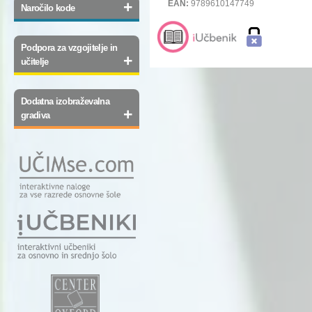
+
EAN:
9789610147749
Naročilo kode
Podpora za vzgojitelje in
+
učitelje
Dodatna izobraževalna
+
gradiva