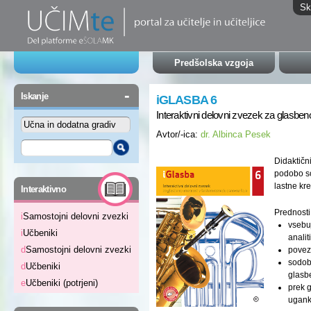
Sk
Predšolska vzgoja
-
Iskanje
iGLASBA 6
Interaktivni delovni zvezek za glasbe
Avtor/-ica:
dr. Albinca Pesek
Didaktičn
podobo so
-
lastne kre
Interaktivno
Prednosti
i
Samostojni delovni zvezki
vsebuj
i
Učbeniki
analit
d
Samostojni delovni zvezki
povezu
sodob
d
Učbeniki
glasb
e
Učbeniki (potrjeni)
prek g
ugank