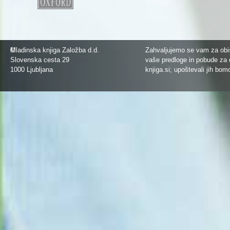
©
Mladinska knjiga Založba d.d.
Zahvaljujemo se vam za obis
Slovenska cesta 29
vaše predloge in pobude za 
1000 Ljubljana
knjiga.si
; upoštevali jih bom