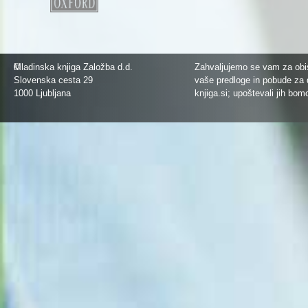
©
Mladinska knjiga Založba d.d.
Zahvaljujemo se vam za obis
Slovenska cesta 29
vaše predloge in pobude za 
1000 Ljubljana
knjiga.si
; upoštevali jih bom