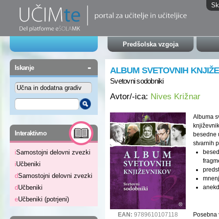
Sk
Predšolska vzgoja
-
Iskanje
ALBUM SVETOVNIH KNJIŽE
Svetovni sodobniki
Avtor/-ica:
Nives Križnar
Albuma sv
književni
-
Interaktivno
besedne u
stvarnih p
besedi
i
Samostojni delovni zvezki
fragme
i
Učbeniki
predst
d
Samostojni delovni zvezki
mnenjs
anekd
d
Učbeniki
e
Učbeniki (potrjeni)
Posebna v
EAN:
9789610107118