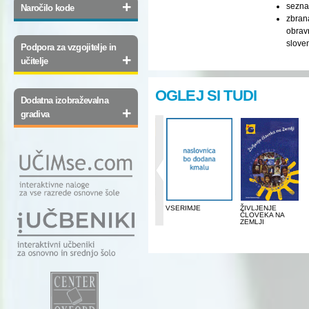
+
sezna
Naročilo kode
zbrana
obrav
slove
Podpora za vzgojitelje in
+
učitelje
OGLEJ SI TUDI
Dodatna izobraževalna
+
gradiva
MALI ŠOLSKI
BERILO 7, SREČA
VSERIMJE
ŽIVLJENJE
LEKSIKON
SE MI V PESMI
ČLOVEKA NA
SLOVENSKEGA
SMEJE
ZEMLJI
JEZIKA