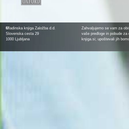
©
Mladinska knjiga Založba d.d.
Zahvaljujemo se vam za obis
Slovenska cesta 29
vaše predloge in pobude za 
1000 Ljubljana
knjiga.si
; upoštevali jih bom