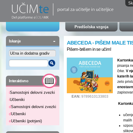
Sk
Predšolska vzgoja
-
Iskanje
ABECEDA - PIŠEM MALE T
Pišem-brišem in se učim!
Kartonk
pisanja n
črke.
V nj
katerih l
-
Interaktivno
zelo priv
enostavn
zapisovan
i
Samostojni delovni zvezki
EAN:
9789610133803
i
Učbeniki
Kartonk
d
Samostojni delovni zvezki
d
Učbeniki
učenj
malih 
e
Učbeniki (potrjeni)
vzpos
slikov