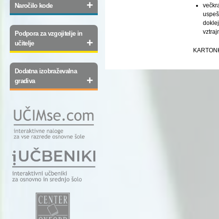
+
večkr
Naročilo kode
uspeše
doklej
vztraj
Podpora za vzgojitelje in
+
učitelje
KARTONK
Dodatna izobraževalna
+
gradiva