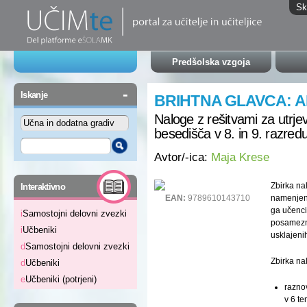
Sk
Predšolska vzgoja
-
Iskanje
BRIHTNA GLAVCA: A
Naloge z rešitvami za utrj
besedišča v 8. in 9. razred
Avtor/-ica:
Maja Krese
-
Zbirka na
Interaktivno
EAN:
9789610143710
namenjena
ga učenci
i
Samostojni delovni zvezki
posamezne
i
Učbeniki
usklajeni
d
Samostojni delovni zvezki
Zbirka nal
d
Učbeniki
e
Učbeniki (potrjeni)
raznov
v 6 te