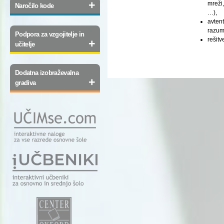
+
mreži
Naročilo kode
…),
avtent
razum
Podpora za vzgojitelje in
rešitv
+
učitelje
Dodatna izobraževalna
+
gradiva