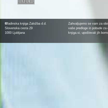
©
Mladinska knjiga Založba d.d.
Zahvaljujemo se vam za obis
Slovenska cesta 29
vaše predloge in pobude za 
1000 Ljubljana
knjiga.si
; upoštevali jih bom