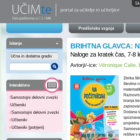
Sk
Predšolska vzgoja
-
Iskanje
BRIHTNA GLAVCA: N
Naloge za kratek čas, 7-8 l
Avtorji/-ice:
Véronique Calle, E
Zbirka št
-
številne 
Interaktivno
matematik
Raznovrst
i
Samostojni delovni zvezki
branja be
i
Učbeniki
zapisovan
Dodana so
d
Samostojni delovni zvezki
spoznava 
d
Učbeniki
projektne
e
Učbeniki (potrjeni)
Samoevalv
rešitve v