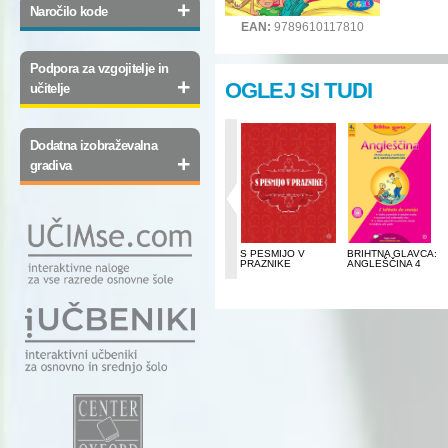
+
Naročilo kode
EAN:
9789610117810
Podpora za vzgojitelje in
+
OGLEJ SI TUDI
učitelje
Dodatna izobraževalna
+
gradiva
SLOVENŠČINA, S
ŠTIRI GRIMMOVE
S PESMIJO V
BRIHTNA GLAVCA:
SLIKANICO NA
PRAVLJICE
PRAZNIKE
ANGLEŠČINA 4
RAMI, 3. DEL