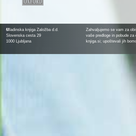
©
Mladinska knjiga Založba d.d.
Zahvaljujemo se vam za obis
Slovenska cesta 29
vaše predloge in pobude za 
1000 Ljubljana
knjiga.si
; upoštevali jih bom